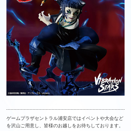
ゲームプラザセントラル浦安店ではイベントや大会など
を沢山ご用意し、皆様のお越しをお待ちしております。