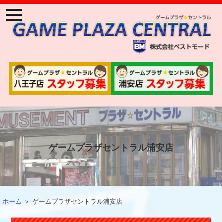
ナ
ビ
ゲ
ー
ジ
ョ
ン
メ
ニ
ュ
ー
ゲームプラザセントラル浦安店
ホーム
＞ ゲームプラザセントラル浦安店