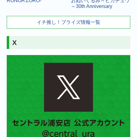
RONOA ZORO-
おぬいぐるみ～ピカチュウ
～30th Anniversary
イチ推し！プライズ情報一覧
X