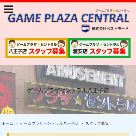
ナ
ビ
ゲ
ー
ジ
ョ
ン
メ
ニ
ュ
ー
ゲームプラザセントラル八王子店
ホーム
＞
ゲームプラザセントラル八王子店
＞ スタッフ募集