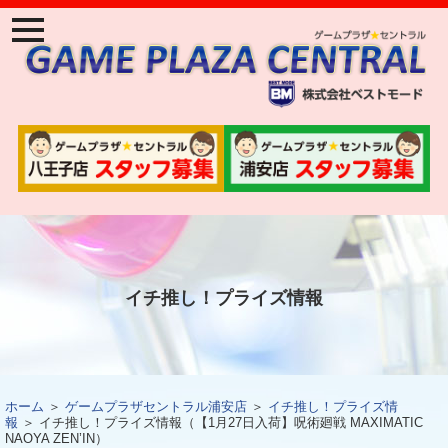
ナ
ビ
ゲ
ー
ジ
ョ
ン
メ
ニ
ュ
ー
イチ推し！プライズ情報
ホーム
＞
ゲームプラザセントラル浦安店
＞
イチ推し！プライズ情
報
＞ イチ推し！プライズ情報（【1月27日入荷】呪術廻戦 MAXIMATIC
NAOYA ZEN’IN）