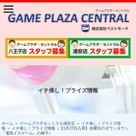
ナ
ビ
ゲ
ー
ジ
ョ
ン
メ
ニ
ュ
ー
イチ推し！プライズ情報
ホーム
＞
ゲームプラザセントラル浦安店
＞
イチ推し！プライズ情
報
＞ イチ推し！プライズ情報（【1月27日入荷】水曜日のダウンタウン
「電気イスゲーム」の椅子）