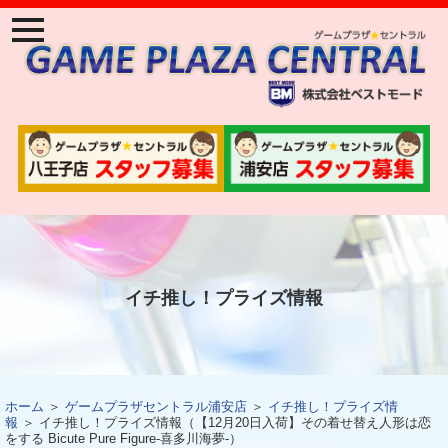
ナ
ビ
ゲ
ー
ジ
ョ
ン
メ
ニ
ュ
ー
イチ推し！プライズ情報
ホーム
＞
ゲームプラザセントラル浦安店
＞
イチ推し！プライズ情
報
＞ イチ推し！プライズ情報（【12月20日入荷】その着せ替え人形は恋
をする Bicute Pure Figure-喜多川海夢-）