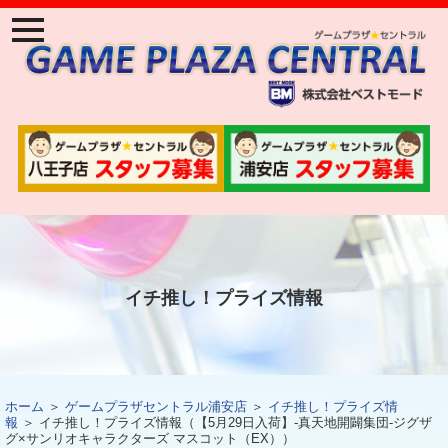
ナ
ビ
ゲ
ー
ジ
ョ
ン
メ
ニ
ュ
ー
イチ推し！プライズ情報
ホーム
＞
ゲームプラザセントラル浦安店
＞
イチ推し！プライズ情
報
＞ イチ推し！プライズ情報（【5月29日入荷】‐真天地開闢集団‐ジグザ
グ×サンリオキャラクターズ マスコット（EX））