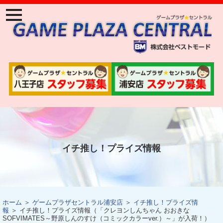
ナ
ビ
ゲ
ー
ジ
ョ
ン
メ
ニ
ュ
ー
イチ推し！プライズ情報
ホーム
＞
ゲームプラザセントラル浦安店
＞
イチ推し！プライズ情
報
＞ イチ推し！プライズ情報（「クレヨンしんちゃん おおきな
SOFVIMATES～野原しんのすけ（コミックカラーver.）～」が入荷！）