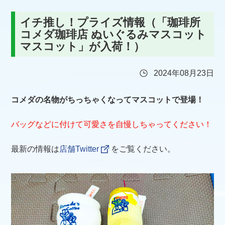
イチ推し！プライズ情報（「珈琲所
コメダ珈琲店 ぬいぐるみマスコット
マスコット」が入荷！）
2024年08月23日
コメダの名物がちっちゃくなってマスコットで登場！
バッグなどに付けて可愛さを自慢しちゃってください！
最新の情報は
店舗Twitter
をご覧ください。