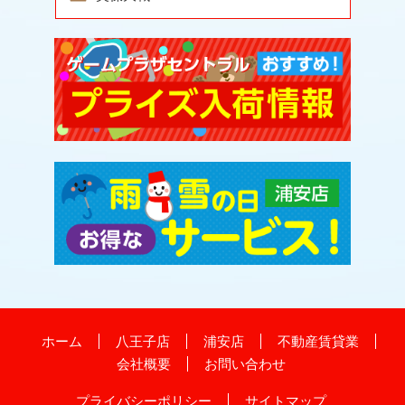
ホーム
八王子店
浦安店
不動産賃貸業
会社概要
お問い合わせ
プライバシーポリシー
サイトマップ