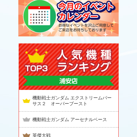
機動戦士ガンダム エクストリームバー
サス２ オーバーブースト
機動戦士ガンダム アーセナルベース
英傑大戦