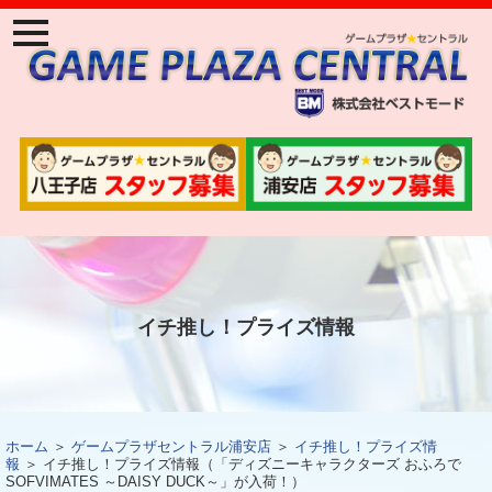
ナ
ビ
ゲ
ー
ジ
ョ
ン
メ
ニ
ュ
ー
イチ推し！プライズ情報
ホーム
＞
ゲームプラザセントラル浦安店
＞
イチ推し！プライズ情
報
＞ イチ推し！プライズ情報（「ディズニーキャラクターズ おふろで
SOFVIMATES ～DAISY DUCK～」が入荷！）