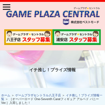
ナ
ビ
ゲ
ー
ジ
ョ
ン
メ
ニ
ュ
ー
イチ推し！プライズ情報
ホーム
＞
ゲームプラザセントラル八王子店
＞
イチ推し！プライズ情報一
覧
＞ ［オーバーロード One-Seventh Caratフィギュア アルベド バニー
Ver.］入荷しました！