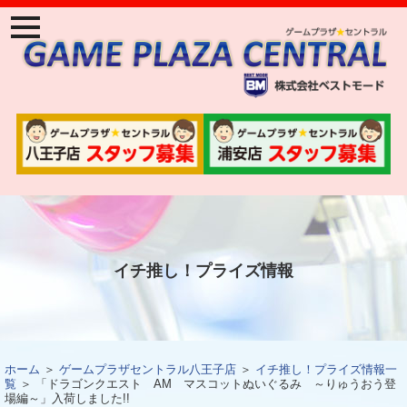
ナ
ビ
ゲ
ー
ジ
ョ
ン
メ
ニ
ュ
ー
イチ推し！プライズ情報
ホーム
＞
ゲームプラザセントラル八王子店
＞
イチ推し！プライズ情報一
覧
＞ 「ドラゴンクエスト AM マスコットぬいぐるみ ～りゅうおう登
場編～」入荷しました!!