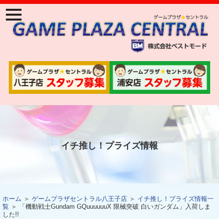
ナ
ビ
ゲ
ー
ジ
ョ
ン
メ
ニ
ュ
ー
イチ推し！プライズ情報
ホーム
＞
ゲームプラザセントラル八王子店
＞
イチ推し！プライズ情報一
覧
＞ 「機動戦士Gundam GQuuuuuuX 限械突破 白いガンダム」入荷しま
した!!