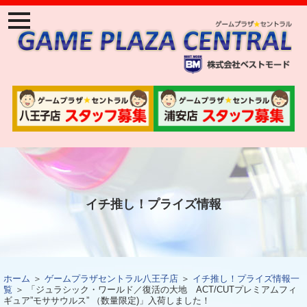
ナ
ビ
ゲ
ー
ジ
ョ
ン
メ
ニ
ュ
ー
イチ推し！プライズ情報
ホーム
＞
ゲームプラザセントラル八王子店
＞
イチ推し！プライズ情報一
覧
＞ 「ジュラシック・ワールド／復活の大地 ACT/CUTプレミアムフィ
ギュア”モササウルス” （数量限定)」入荷しました！