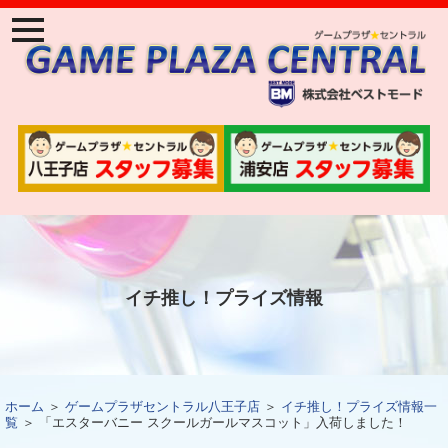
ナ
ビ
ゲ
ー
ジ
ョ
ン
メ
ニ
ュ
ー
イチ推し！プライズ情報
ホーム
＞
ゲームプラザセントラル八王子店
＞
イチ推し！プライズ情報一
覧
＞ 「エスターバニー スクールガールマスコット」入荷しました！