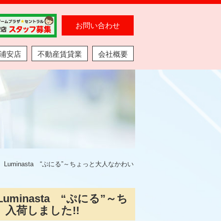
お問い合わせ
浦安店
不動産賃貸業
会社概要
uminasta “ぷにる”～ちょっと大人なかわい
inasta “ぷにる”～ち
入荷しました!!