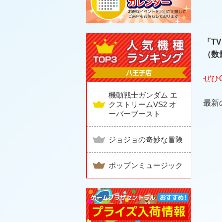
「T
（数
ぜひ
機動戦士ガンダム エ
最新
クストリームVS2 オ
ーバーブースト
ジョジョの奇妙な冒険
ポップンミュージック