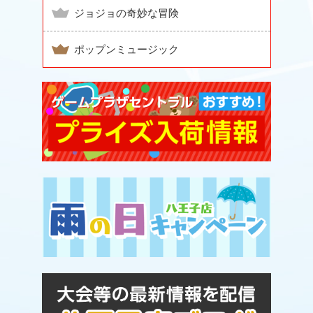
ジョジョの奇妙な冒険
ポップンミュージック