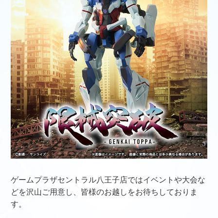
ゲームプラザセントラル八王子店ではイベントや大会な
どを沢山ご用意し、皆様のお越しをお待ちしておりま
す。