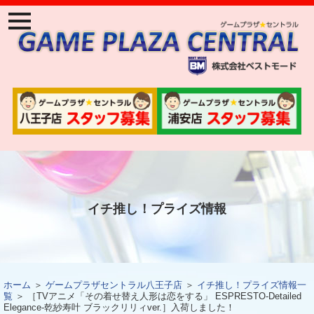
ナ
ビ
ゲ
ー
ジ
ョ
ン
メ
ニ
ュ
ー
イチ推し！プライズ情報
ホーム
＞
ゲームプラザセントラル八王子店
＞
イチ推し！プライズ情報一
覧
＞ ［TVアニメ「その着せ替え人形は恋をする」 ESPRESTO-Detailed
Elegance-乾紗寿叶 ブラックリリィver.］入荷しました！