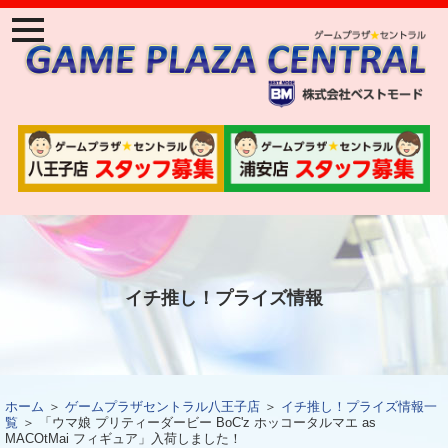
ナ
ビ
ゲ
ー
ジ
ョ
ン
メ
ニ
ュ
ー
イチ推し！プライズ情報
ホーム
＞
ゲームプラザセントラル八王子店
＞
イチ推し！プライズ情報一
覧
＞ 「ウマ娘 プリティーダービー BoC'z ホッコータルマエ as
MACOtMai フィギュア」入荷しました！