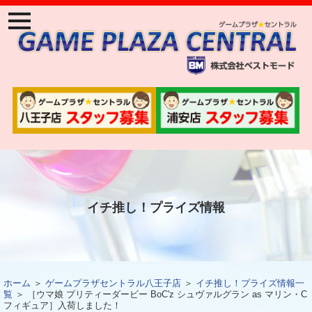
ナ
ビ
ゲ
ー
ジ
ョ
ン
メ
ニ
ュ
ー
イチ推し！プライズ情報
ホーム
＞
ゲームプラザセントラル八王子店
＞
イチ推し！プライズ情報一
覧
＞ ［ウマ娘 プリティーダービー BoC'z シュヴァルグラン as マリン・C
フィギュア］入荷しました！