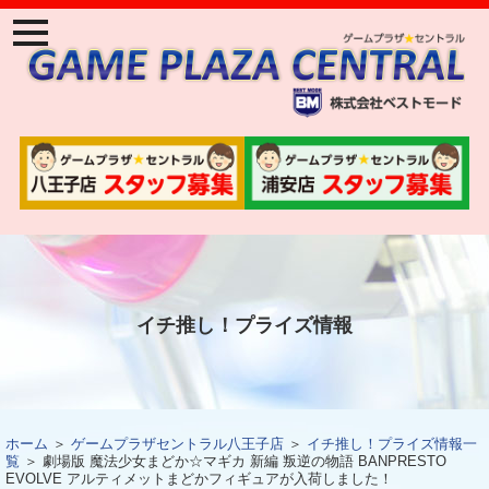
ナ
ビ
ゲ
ー
ジ
ョ
ン
メ
ニ
ュ
ー
イチ推し！プライズ情報
ホーム
＞
ゲームプラザセントラル八王子店
＞
イチ推し！プライズ情報一
覧
＞ 劇場版 魔法少女まどか☆マギカ 新編 叛逆の物語 BANPRESTO
EVOLVE アルティメットまどかフィギュアが入荷しました！