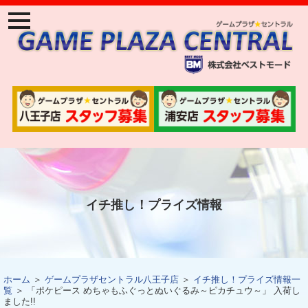
ナ
ビ
ゲ
ー
ジ
ョ
ン
メ
ニ
ュ
ー
イチ推し！プライズ情報
ホーム
＞
ゲームプラザセントラル八王子店
＞
イチ推し！プライズ情報一
覧
＞ 「ポケピース めちゃもふぐっとぬいぐるみ～ピカチュウ～」 入荷し
ました!!