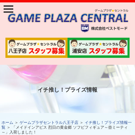
ナ
ビ
ゲ
ー
ジ
ョ
ン
メ
ニ
ュ
ー
イチ推し！プライズ情報
ホーム
＞
ゲームプラザセントラル八王子店
＞
イチ推し！プライズ情報一
覧
＞ 「メイドインアビス 烈日の黄金郷 ソフビフィギュア～壺ミーティ
～」入荷しました！