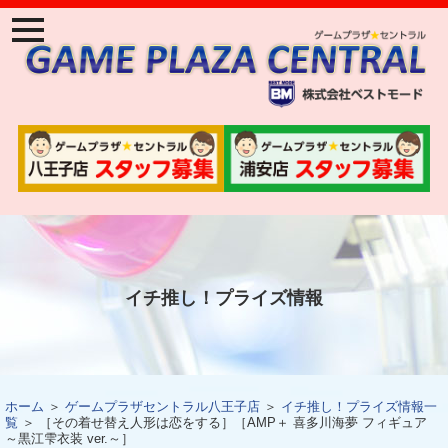
ナ
ビ
ゲ
ー
ジ
ョ
ン
メ
ニ
ュ
ー
イチ推し！プライズ情報
ホーム
＞
ゲームプラザセントラル八王子店
＞
イチ推し！プライズ情報一
覧
＞ ［その着せ替え人形は恋をする］［AMP＋ 喜多川海夢 フィギュア
～黒江雫衣装 ver.～］