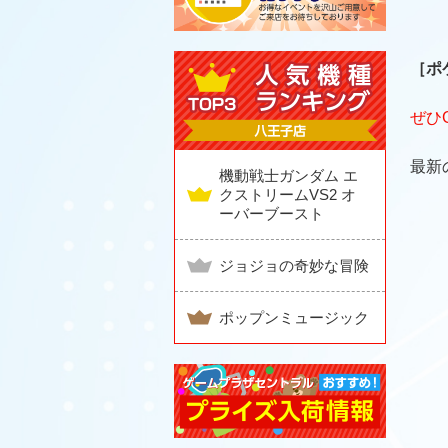
［ポ
ぜひ
最新
機動戦士ガンダム エ
クストリームVS2 オ
ーバーブースト
ジョジョの奇妙な冒険
ポップンミュージック