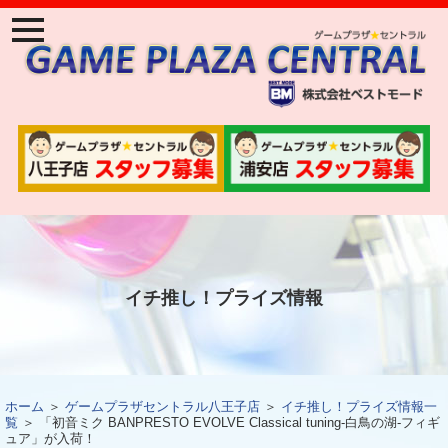
ナ
ビ
ゲ
ー
ジ
ョ
ン
メ
ニ
ュ
ー
イチ推し！プライズ情報
ホーム
＞
ゲームプラザセントラル八王子店
＞
イチ推し！プライズ情報一
覧
＞ 「初音ミク BANPRESTO EVOLVE Classical tuning-白鳥の湖-フィギ
ュア」が入荷！