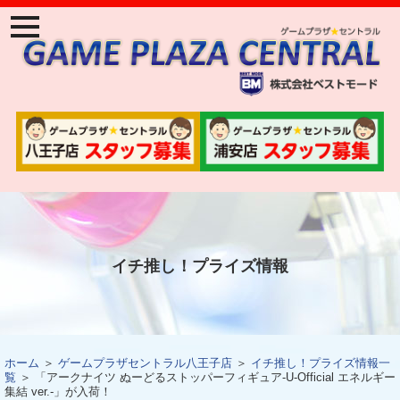
ナ
ビ
ゲ
ー
ジ
ョ
ン
メ
ニ
ュ
ー
イチ推し！プライズ情報
ホーム
＞
ゲームプラザセントラル八王子店
＞
イチ推し！プライズ情報一
覧
＞ 「アークナイツ ぬーどるストッパーフィギュア-U-Official エネルギー
集結 ver.-」が入荷！