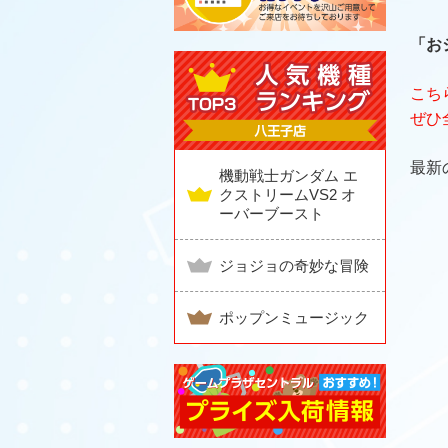
「お
こち
ぜひ
最新
機動戦士ガンダム エ
クストリームVS2 オ
ーバーブースト
ジョジョの奇妙な冒険
ポップンミュージック