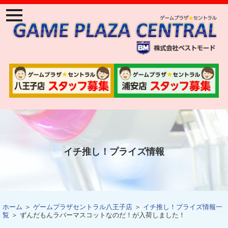
ナ
ビ
ゲ
ー
ジ
ョ
ン
メ
ニ
ュ
ー
イチ推し！プライズ情報
ホーム
＞
ゲームプラザセントラル八王子店
＞
イチ推し！プライズ情報一
覧
＞ ずんだもんラバーマスコットなのだ！が入荷しました！