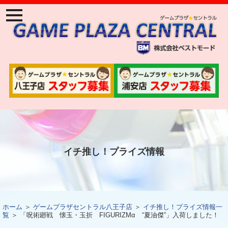
ナ
ビ
ゲ
ー
ジ
ョ
ン
メ
ニ
ュ
ー
イチ推し！プライズ情報
ホーム
＞
ゲームプラザセントラル八王子店
＞
イチ推し！プライズ情報一
覧
＞ 「呪術廻戦 懐玉・玉折 FIGURIZMα “夏油傑”」入荷しました！