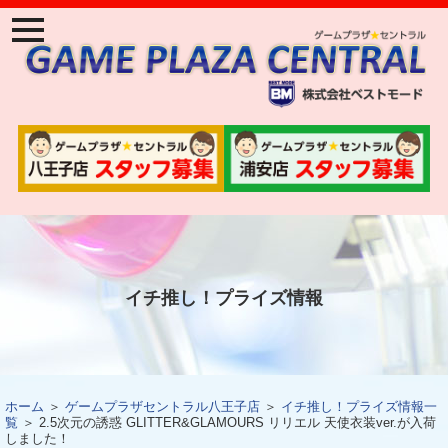
ナ
ビ
ゲ
ー
ジ
ョ
ン
メ
ニ
ュ
ー
イチ推し！プライズ情報
ホーム
＞
ゲームプラザセントラル八王子店
＞
イチ推し！プライズ情報一
覧
＞ 2.5次元の誘惑 GLITTER&GLAMOURS リリエル 天使衣装ver.が入荷
しました！