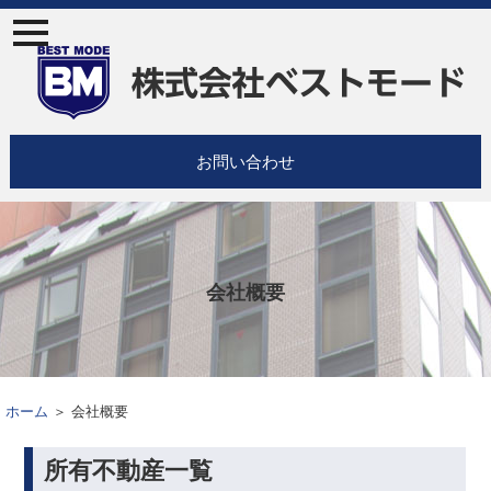
ナ
ビ
ゲ
ー
ジ
ョ
ン
お問い合わせ
メ
ニ
ュ
ー
会社概要
ホーム
＞ 会社概要
所有不動産一覧